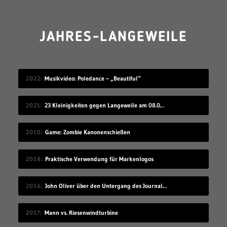
JAHRES-LANGEWEILE
2022
Musikvideo: Poledance – „Beautiful“
2021
23 Kleinigkeiten gegen Langeweile am 08.08.2021
2010
Game: Zombie Kanonenschießen
2018
Praktische Verwendung für Markenlogos
2016
John Oliver über den Untergang des Journalismus
2017
Mann vs. Riesenwindturbine