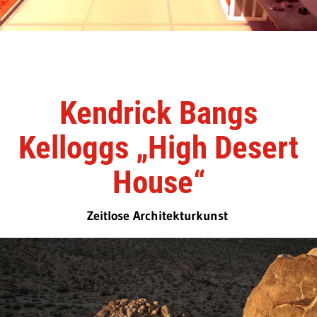
Kendrick Bangs
Kelloggs „High Desert
House“
Zeitlose Architekturkunst