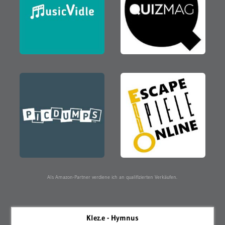
Als Amazon-Partner verdiene ich an qualifizierten Verkäufen.
Klez.e - Hymnus