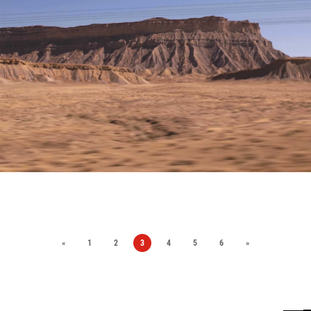
«
1
2
3
4
5
6
»