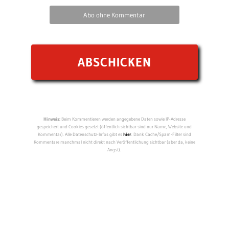
Abo ohne Kommentar
Hinweis:
Beim Kommentieren werden angegebene Daten sowie IP-Adresse
gespeichert und Cookies gesetzt (öffentlich sichtbar sind nur Name, Website und
Kommentar). Alle Datenschutz-Infos gibt es
hier
. Dank Cache/Spam-Filter sind
Kommentare manchmal nicht direkt nach Veröffentlichung sichtbar (aber da, keine
Angst).