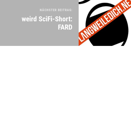
NÄCHSTER BEITRAG:
weird SciFi-Short:
FARD