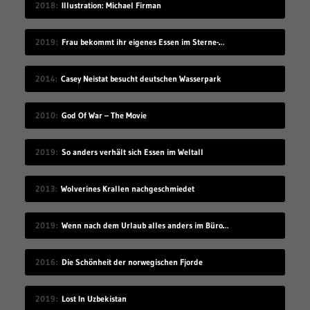
2018
Illustration: Michael Firman
2019
Frau bekommt ihr eigenes Essen im Sterne-Restaurant serviert
2014
Casey Neistat besucht deutschen Wasserpark
2010
God Of War – The Movie
2019
So anders verhält sich Essen im Weltall
2013
Wolverines Krallen nachgeschmiedet
2019
Wenn nach dem Urlaub alles anders im Büro ist
2016
Die Schönheit der norwegischen Fjorde
2019
Lost In Uzbekistan