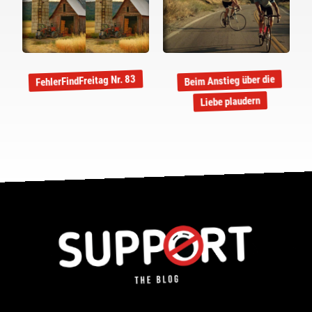
FehlerFindFreitag Nr. 83
Beim Anstieg über die
Liebe plaudern