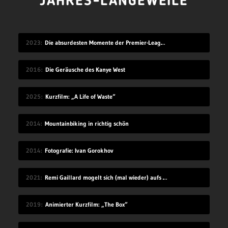
JAHRES-LANGEWEILE
2023
Die absurdesten Momente der Premier-League-Saison 22/23
2016
Die Geräusche des Kanye West
2025
Kurzfilm: „A Life of Waste“
2014
Mountainbiking in richtig schön
2014
Fotografie: Ivan Gorokhov
2021
Remi Gaillard mogelt sich (mal wieder) aufs Volleyball-Mannschaftsfoto
2019
Animierter Kurzfilm: „The Box“