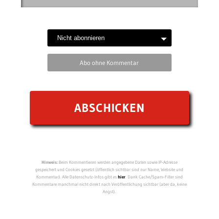
Abo ohne Kommentar
Hinweis:
Beim Kommentieren werden angegebene Daten sowie IP-Adresse
gespeichert und Cookies gesetzt (öffentlich sichtbar sind nur Name, Website und
Kommentar). Alle Datenschutz-Infos gibt es
hier
. Dank Cache/Spam-Filter sind
Kommentare manchmal nicht direkt nach Veröffentlichung sichtbar (aber da, keine
Angst).