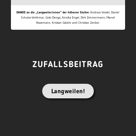
DANKE an die „Langweiler:innen“ der höheren Stufen:
Andreas Wedel, Daniel
Schulze-Wethmar, Goto Dengo, Annika Engel, Dirk Zimmermann, Marcel
Nasemann, Kristian Gäckle und Christian Zenker.
ZUFALLSBEITRAG
Langweilen!