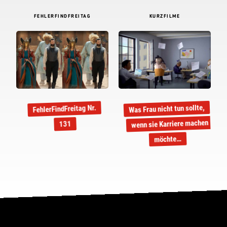
FEHLERFINDFREITAG
KURZFILME
Was Frau nicht tun sollte,
FehlerFindFreitag Nr.
wenn sie Karriere machen
131
möchte…