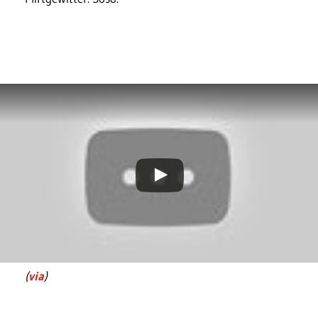
(
via
)