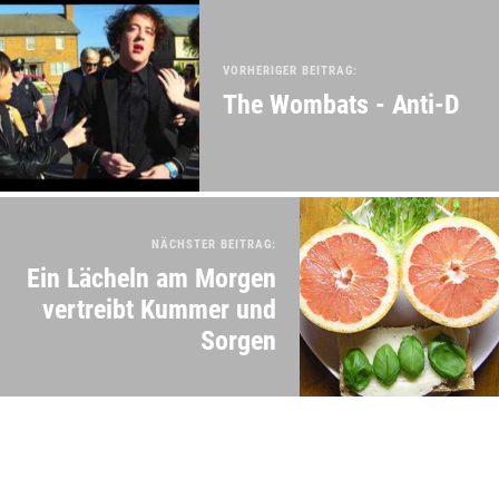
VORHERIGER BEITRAG:
The Wombats - Anti-D
NÄCHSTER BEITRAG:
Ein Lächeln am Morgen
vertreibt Kummer und
Sorgen