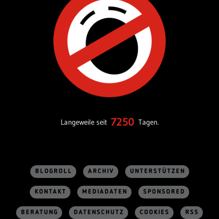
7250
Langeweile seit
Tagen.
BLOGROLL
ARCHIV
UNTERSTÜTZEN
KONTAKT
MEDIADATEN
SPONSORED
BERATUNG
DATENSCHUTZ
COOKIES
RSS