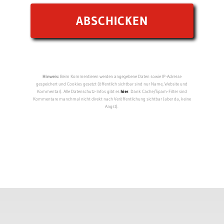
Hinweis:
Beim Kommentieren werden angegebene Daten sowie IP-Adresse
gespeichert und Cookies gesetzt (öffentlich sichtbar sind nur Name, Website und
Kommentar). Alle Datenschutz-Infos gibt es
hier
. Dank Cache/Spam-Filter sind
Kommentare manchmal nicht direkt nach Veröffentlichung sichtbar (aber da, keine
Angst).