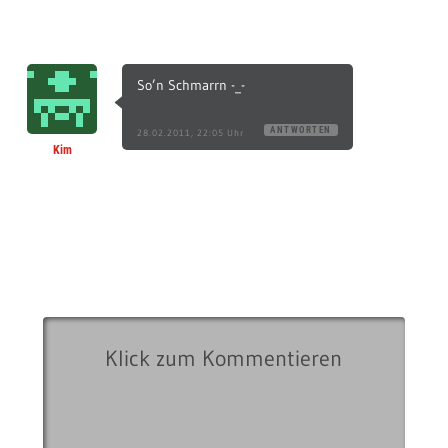
So’n Schmarrn -_-
ANTWORTEN
28.02.2011, 22:05 Uhr
Kim