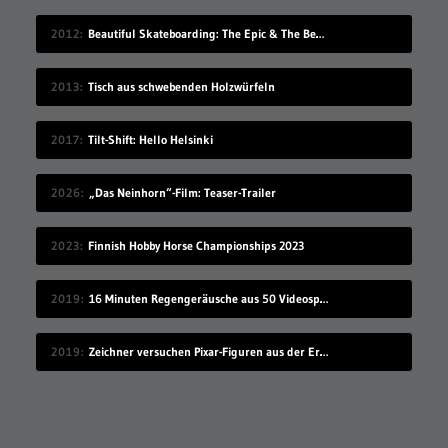
2012
Beautiful Skateboarding: The Epic & The Beasts
2013
Tisch aus schwebenden Holzwürfeln
2017
Tilt-Shift: Hello Helsinki
2026
„Das Neinhorn“-Film: Teaser-Trailer
2023
Finnish Hobby Horse Championships 2023
2019
16 Minuten Regengeräusche aus 50 Videospielen
2019
Zeichner versuchen Pixar-Figuren aus der Erinnerung raus zu malen