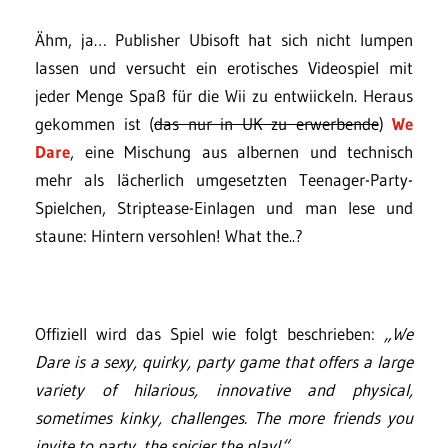
Ähm, ja… Publisher Ubisoft hat sich nicht lumpen
lassen und versucht ein erotisches Videospiel mit
jeder Menge Spaß für die Wii zu entwiickeln. Heraus
gekommen ist (
das nur in UK zu erwerbende
)
We
Dare
, eine Mischung aus albernen und technisch
mehr als lächerlich umgesetzten Teenager-Party-
Spielchen, Striptease-Einlagen und man lese und
staune: Hintern versohlen! What the..?
Offiziell wird das Spiel wie folgt beschrieben:
„We
Dare is a sexy, quirky, party game that offers a large
variety of hilarious, innovative and physical,
sometimes kinky, challenges. The more friends you
invite to party, the spicier the play!“