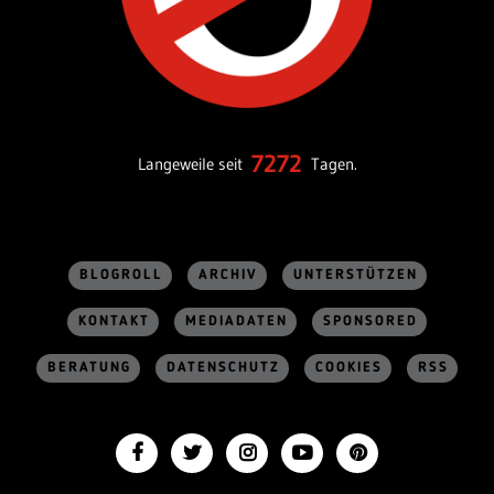
7272
Langeweile seit
Tagen.
BLOGROLL
ARCHIV
UNTERSTÜTZEN
KONTAKT
MEDIADATEN
SPONSORED
BERATUNG
DATENSCHUTZ
COOKIES
RSS