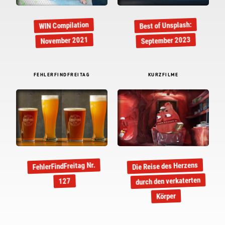
Best of Unsplash:
WIN Compilation
September 2023
November 2021
FEHLERFINDFREITAG
KURZFILME
Die Reise des Herzens
FehlerFindFreitag Nr.
durch den verkaterten
127
Körper