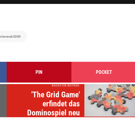
 interweb3000
PIN
POCKET
NÄCHSTER BEITRAG:
'The Grid Game'
erfindet das
Dominospiel neu