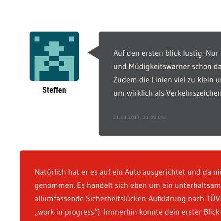
Auf den ersten blick lustig. Nu
und Müdigkeitswarner schon da
Zudem die Linien viel zu klein 
Steffen
um wirklich als Verkehrszeic
21.03.2017, 21:09 Uhr
Natürlich hat er es auf ein Auto ausgerichtet und da n
genommen. Es handelt sich eben um ein unterhaltsame
allumfassende Sicherheitslücken-Aufklärung nach TÜV
„work in progress“). Immerhin konnte dein erster Blick