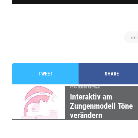
via:
TWEET
SHARE
VORHERIGER BEITRAG:
Interaktiv am
Zungenmodell Töne
verändern