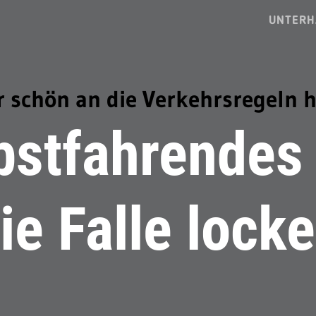
UNTERH
 schön an die Verkehrsregeln h
bstfahrendes
ie Falle lock