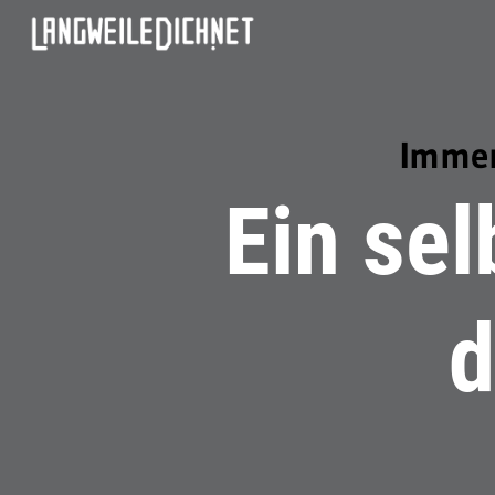
Immer
Ein sel
d