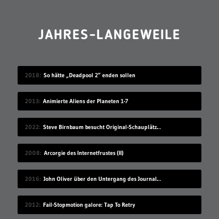
JAHRES-LANGEWEILE
2018
So hätte „Deadpool 2“ enden sollen
2013
Animierte Aliens der Planeten 1-7
2022
Steve Birnbaum besucht Original-Schauplätze von Musik-Fotografien
2008
Arcorgie des Internetfrustes (II)
2016
John Oliver über den Untergang des Journalismus
2012
Fail-Stopmotion galore: Tap To Retry