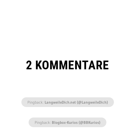
2 KOMMENTARE
Pingback:
LangweileDich.net (@LangweileDich)
Pingback:
Blogbox-Kurios (@BBKurios)