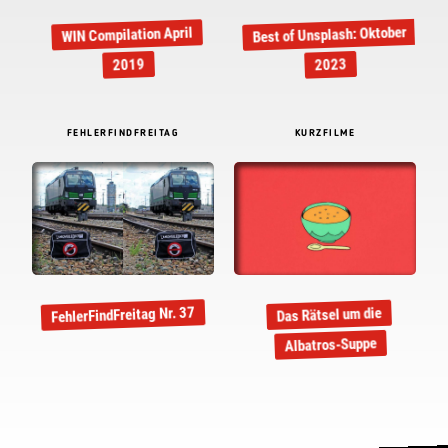
Best of Unsplash: Oktober
WIN Compilation April
2019
2023
FEHLERFINDFREITAG
KURZFILME
FehlerFindFreitag Nr. 37
Das Rätsel um die
Albatros-Suppe