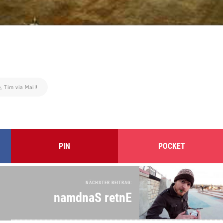
, Tim via Mail!
PIN
POCKET
NÄCHSTER BEITRAG:
namdnaS retnE