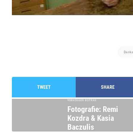
Danke
TWEET
SHARE
VORHERIGER BEITRAG:
Fotografie: Remi
Kozdra & Kasia
Baczulis