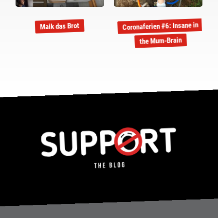
Coronaferien #6: Insane in
Maik das Brot
the Mum-Brain