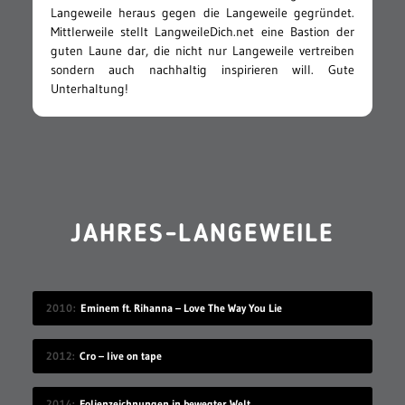
Langeweile heraus gegen die Langeweile gegründet.
Mittlerweile stellt LangweileDich.net eine Bastion der
guten Laune dar, die nicht nur Langeweile vertreiben
sondern auch nachhaltig inspirieren will. Gute
Unterhaltung!
JAHRES-LANGEWEILE
2010
Eminem ft. Rihanna – Love The Way You Lie
2012
Cro – live on tape
2014
Folienzeichnungen in bewegter Welt