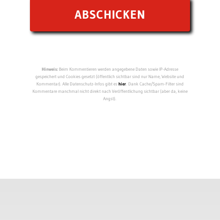
Hinweis:
Beim Kommentieren werden angegebene Daten sowie IP-Adresse
gespeichert und Cookies gesetzt (öffentlich sichtbar sind nur Name, Website und
Kommentar). Alle Datenschutz-Infos gibt es
hier
. Dank Cache/Spam-Filter sind
Kommentare manchmal nicht direkt nach Veröffentlichung sichtbar (aber da, keine
Angst).