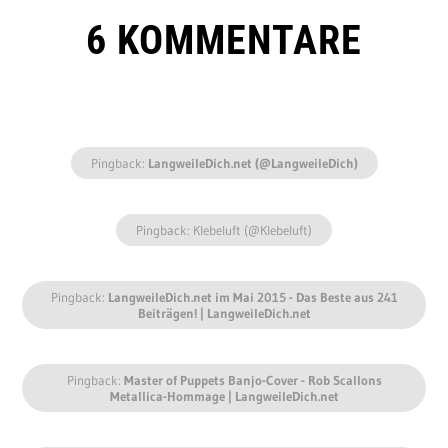
6 KOMMENTARE
Pingback:
LangweileDich.net (@LangweileDich)
Pingback: Klebeluft (@Klebeluft)
Pingback:
LangweileDich.net im Mai 2015 - Das Beste aus 241
Beiträgen! | LangweileDich.net
Pingback:
Master of Puppets Banjo-Cover - Rob Scallons
Metallica-Hommage | LangweileDich.net