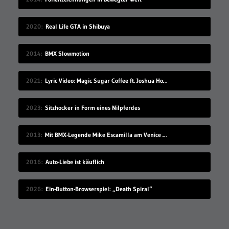
2020
Real Life GTA in Shibuya
2014
BMX Slowmotion
2021
Lyric Video: Magic Sugar Coffee ft. Joshua Howlett – „Blkout“
2023
Sitzhocker in Form eines Nilpferdes
2013
Mit BMX-Legende Mike Escamilla am Venice Beach
2016
Auto-Liebe ist käuflich
2026
Ein-Button-Browserspiel: „Death Spiral“