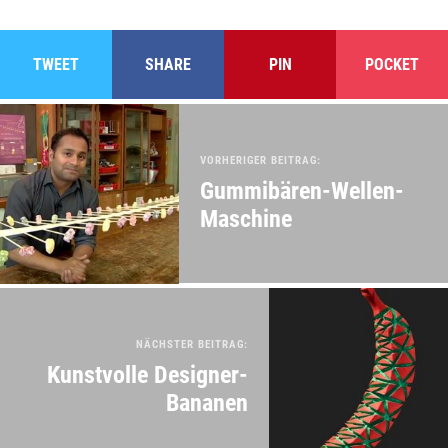
TWEET
SHARE
PIN
POCKET
VORHERIGER BEITRAG:
Gummibären-Wellen-
Maschine
NÄCHSTER BEITRAG:
Kunstvolle Designer-
Bananen