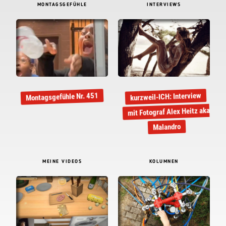
MONTAGSGEFÜHLE
INTERVIEWS
kurzweil-ICH: Interview
Montagsgefühle Nr. 451
mit Fotograf Alex Heitz aka
Malandro
MEINE VIDEOS
KOLUMNEN