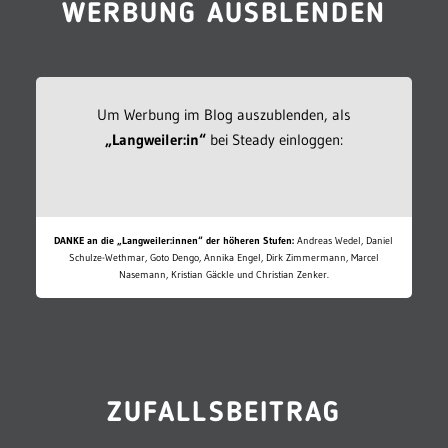
WERBUNG AUSBLENDEN
Um Werbung im Blog auszublenden, als
„Langweiler:in“
bei Steady einloggen:
DANKE an die „Langweiler:innen“ der höheren Stufen:
Andreas Wedel, Daniel
Schulze-Wethmar, Goto Dengo, Annika Engel, Dirk Zimmermann, Marcel
Nasemann, Kristian Gäckle und Christian Zenker.
ZUFALLSBEITRAG