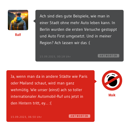
Ach sind dies gute Beispiele, wie man in
einer Stadt ohne mehr Auto leben kann. In
Berlin wurden die ersten Versuche gestoppt
Ralf
und Auto First umgesetzt. Und in meiner
Region? Ach lassen wir das :(
ANTWORTEN
15.09.2023, 00:18 Uhr
Ja, wenn man da in andere Städte wie Paris
oder Mailand schaut, wird man ganz
wehmütig. Wie unser (einst) ach so toller
Maik
internationaler Automobil-Ruf uns jetzt in
den Hintern tritt, ey… :(
ANTWORTEN
15.09.2023, 06:50 Uhr