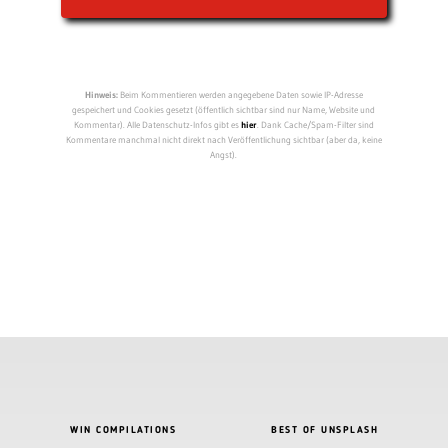
Hinweis:
Beim Kommentieren werden angegebene Daten sowie IP-Adresse
gespeichert und Cookies gesetzt (öffentlich sichtbar sind nur Name, Website und
Kommentar). Alle Datenschutz-Infos gibt es
hier
. Dank Cache/Spam-Filter sind
Kommentare manchmal nicht direkt nach Veröffentlichung sichtbar (aber da, keine
Angst).
WIN COMPILATIONS
BEST OF UNSPLASH