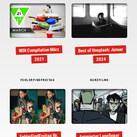
Best of Unsplash: Januar
WIN Compilation März
2021
2024
FEHLERFINDFREITAG
KURZFILME
FehlerFindFreitag Nr.
Animierter Langfinger