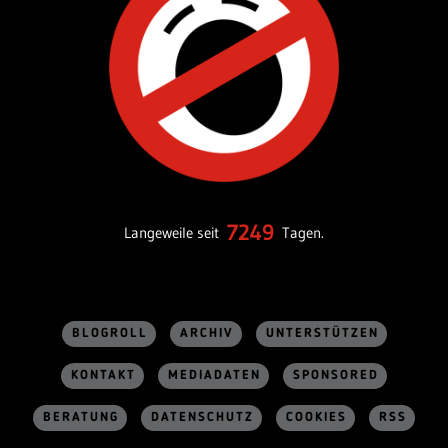
7249
Langeweile seit
Tagen.
BLOGROLL
ARCHIV
UNTERSTÜTZEN
KONTAKT
MEDIADATEN
SPONSORED
BERATUNG
DATENSCHUTZ
COOKIES
RSS