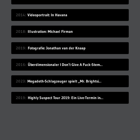
2014
Videoportrait: In Havana
2018
Illustration: Michael Firman
2019
Fotografie: Jonathan van der Knaap
2016
Überdimensionaler I Don’t Give A Fuck-Stempel
2023
Megadeth-Schlagzeuger spielt „Mr. Brightside“, ohne es zu kennen
2019
Highly Suspect Tour 2019: Ein Live-Termin in Deutschland