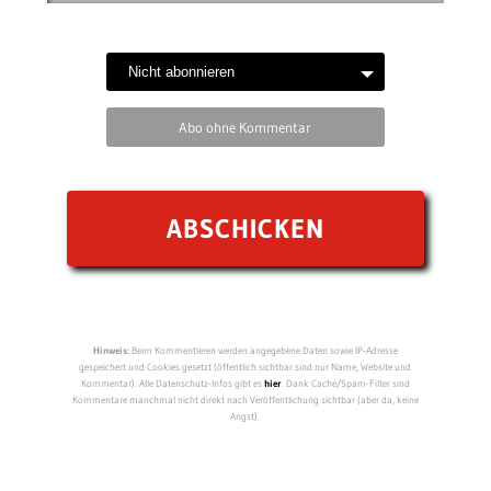
Abo ohne Kommentar
Hinweis:
Beim Kommentieren werden angegebene Daten sowie IP-Adresse
gespeichert und Cookies gesetzt (öffentlich sichtbar sind nur Name, Website und
Kommentar). Alle Datenschutz-Infos gibt es
hier
. Dank Cache/Spam-Filter sind
Kommentare manchmal nicht direkt nach Veröffentlichung sichtbar (aber da, keine
Angst).