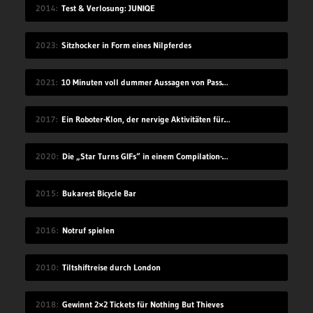
2014
Test & Verlosung: JUNIQE
2023
Sitzhocker in Form eines Nilpferdes
2021
10 Minuten voll dummer Aussagen von Passant*innen
2017
Ein Roboter-Klon, der nervige Aktivitäten für dich übernimmt
2020
Die „Star Turns GIFs“ in einem Compilation-Video
2015
Bukarest Bicycle Bar
2016
Notruf spielen
2010
Tiltshiftreise durch London
2018
Gewinnt 2×2 Tickets für Nothing But Thieves