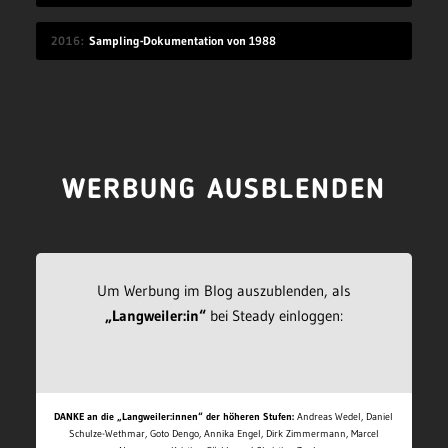
2016
Sampling-Dokumentation von 1988
WERBUNG AUSBLENDEN
Um Werbung im Blog auszublenden, als
„Langweiler:in“
bei Steady einloggen:
DANKE an die „Langweiler:innen“ der höheren Stufen:
Andreas Wedel, Daniel
Schulze-Wethmar, Goto Dengo, Annika Engel, Dirk Zimmermann, Marcel