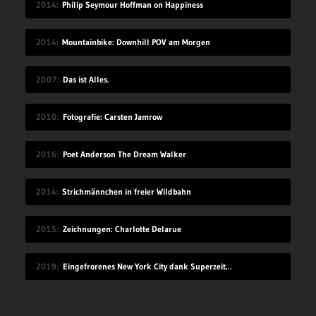
2014
Philip Seymour Hoffman on Happiness
2014
Mountainbike: Downhill POV am Morgen
2007
Das ist Alles.
2010
Fotografie: Carsten Jamrow
2016
Poet Anderson The Dream Walker
2014
Strichmännchen in freier Wildbahn
2015
Zeichnungen: Charlotte Delarue
2019
Eingefrorenes New York City dank Superzeitlupe