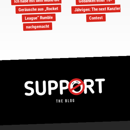
Ich habe mit dem Mund die
Gedanken einer 18-
Jährigen: The next Kanzler
Geräusche aus „Rocket
League“ Rumble
Contest
nachgemacht