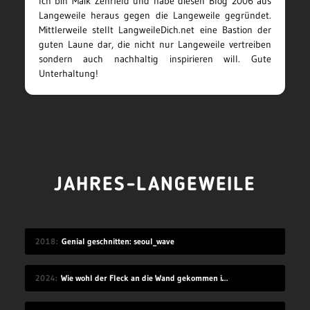
Ich bin Maik Zehrfeld und habe diesen Blog 2006 aus
Langeweile heraus gegen die Langeweile gegründet.
Mittlerweile stellt LangweileDich.net eine Bastion der
guten Laune dar, die nicht nur Langeweile vertreiben
sondern auch nachhaltig inspirieren will. Gute
Unterhaltung!
JAHRES-LANGEWEILE
2018
Genial geschnitten: seoul_wave
2024
Wie wohl der Fleck an die Wand gekommen ist?