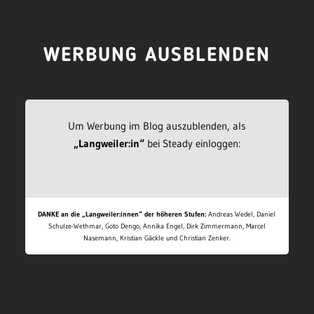
WERBUNG AUSBLENDEN
Um Werbung im Blog auszublenden, als
„Langweiler:in“
bei Steady einloggen:
DANKE an die „Langweiler:innen“ der höheren Stufen:
Andreas Wedel, Daniel
Schulze-Wethmar, Goto Dengo, Annika Engel, Dirk Zimmermann, Marcel
Nasemann, Kristian Gäckle und Christian Zenker.