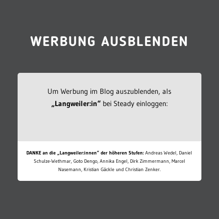
WERBUNG AUSBLENDEN
Um Werbung im Blog auszublenden, als
„Langweiler:in“
bei Steady einloggen:
DANKE an die „Langweiler:innen“ der höheren Stufen:
Andreas Wedel, Daniel
Schulze-Wethmar, Goto Dengo, Annika Engel, Dirk Zimmermann, Marcel
Nasemann, Kristian Gäckle und Christian Zenker.