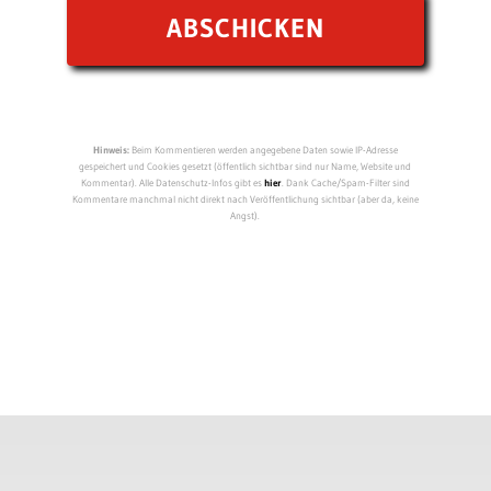
Hinweis:
Beim Kommentieren werden angegebene Daten sowie IP-Adresse
gespeichert und Cookies gesetzt (öffentlich sichtbar sind nur Name, Website und
Kommentar). Alle Datenschutz-Infos gibt es
hier
. Dank Cache/Spam-Filter sind
Kommentare manchmal nicht direkt nach Veröffentlichung sichtbar (aber da, keine
Angst).