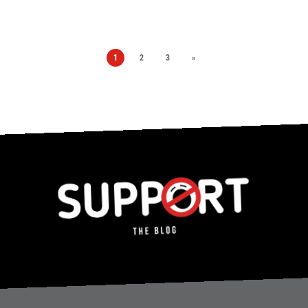
1
2
3
»