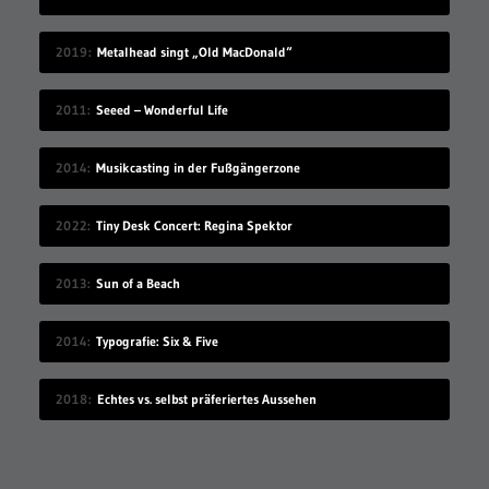
2019
Metalhead singt „Old MacDonald“
2011
Seeed – Wonderful Life
2014
Musikcasting in der Fußgängerzone
2022
Tiny Desk Concert: Regina Spektor
2013
Sun of a Beach
2014
Typografie: Six & Five
2018
Echtes vs. selbst präferiertes Aussehen