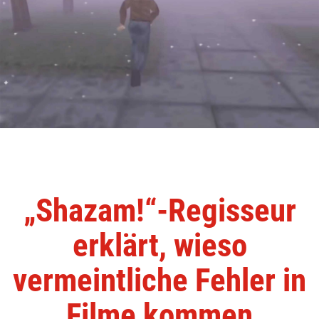
„Shazam!“-Regisseur
erklärt, wieso
vermeintliche Fehler in
Filme kommen