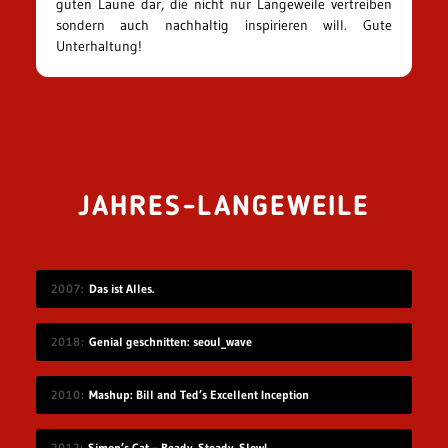
guten Laune dar, die nicht nur Langeweile vertreiben
sondern auch nachhaltig inspirieren will. Gute
Unterhaltung!
JAHRES-LANGEWEILE
2007
Das ist Alles.
2018
Genial geschnitten: seoul_wave
2010
Mashup: Bill and Ted’s Excellent Inception
2012
Simon’s Cat – Ready, Steady, Slow!