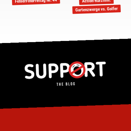
FehlerFindFreitag Nr. 44
Action-Kurzfilm:
Gartenzwerge vs. Golfer