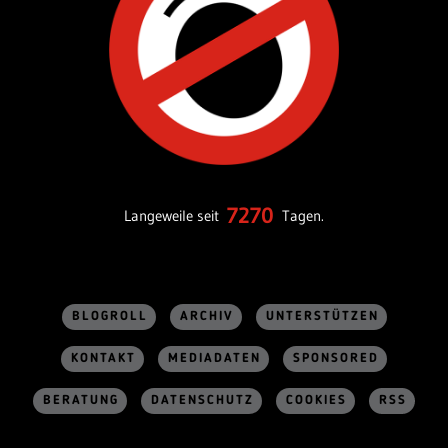
7270
Langeweile seit
Tagen.
BLOGROLL
ARCHIV
UNTERSTÜTZEN
KONTAKT
MEDIADATEN
SPONSORED
BERATUNG
DATENSCHUTZ
COOKIES
RSS