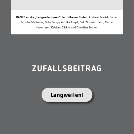
DANKE an die „Langweiler:innen“ der höheren Stufen:
Andreas Wedel, Daniel
Schulze-Wethmar, Goto Dengo, Annika Engel, Dirk Zimmermann, Marcel
Nasemann, Kristian Gäckle und Christian Zenker.
ZUFALLSBEITRAG
Langweilen!