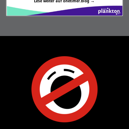
Lese weiter auf onetimer.blog →