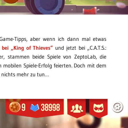
 Game-Tipps, aber wenn ich dann mal etwas
n
bei „King of Thieves“
und jetzt bei „C.A.T.S.:
r, stammen beide Spiele von ZeptoLab, die
 mobilen Spiele-Erfolg feierten. Doch mit dem
 nichts mehr zu tun…