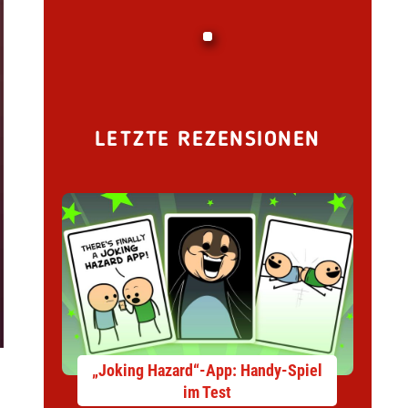
LETZTE REZENSIONEN
„Joking Hazard“-App: Handy-Spiel
im Test