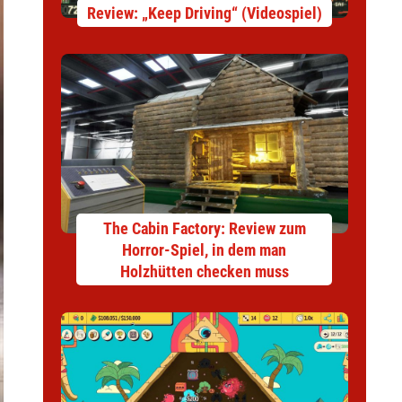
Review: „Keep Driving“ (Videospiel)
The Cabin Factory: Review zum
Horror-Spiel, in dem man
Holzhütten checken muss