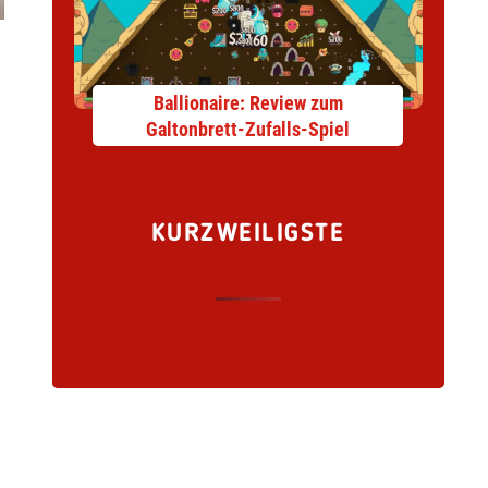
Ballionaire: Review zum
Galtonbrett-Zufalls-Spiel
KURZWEILIGSTE