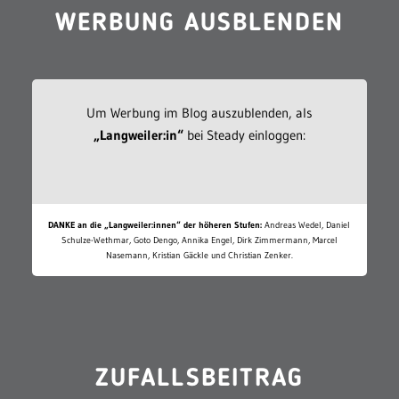
WERBUNG AUSBLENDEN
Um Werbung im Blog auszublenden, als
„Langweiler:in“
bei Steady einloggen:
DANKE an die „Langweiler:innen“ der höheren Stufen:
Andreas Wedel, Daniel
Schulze-Wethmar, Goto Dengo, Annika Engel, Dirk Zimmermann, Marcel
Nasemann, Kristian Gäckle und Christian Zenker.
ZUFALLSBEITRAG