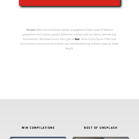
Hinweis:
Beim Kommentieren werden angegebene Daten sowie IP-Adresse
gespeichert und Cookies gesetzt (öffentlich sichtbar sind nur Name, Website und
Kommentar). Alle Datenschutz-Infos gibt es
hier
. Dank Cache/Spam-Filter sind
Kommentare manchmal nicht direkt nach Veröffentlichung sichtbar (aber da, keine
Angst).
WIN COMPILATIONS
BEST OF UNSPLASH