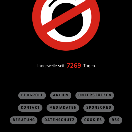
7269
Langeweile seit
Tagen.
BLOGROLL
ARCHIV
UNTERSTÜTZEN
KONTAKT
MEDIADATEN
SPONSORED
BERATUNG
DATENSCHUTZ
COOKIES
RSS