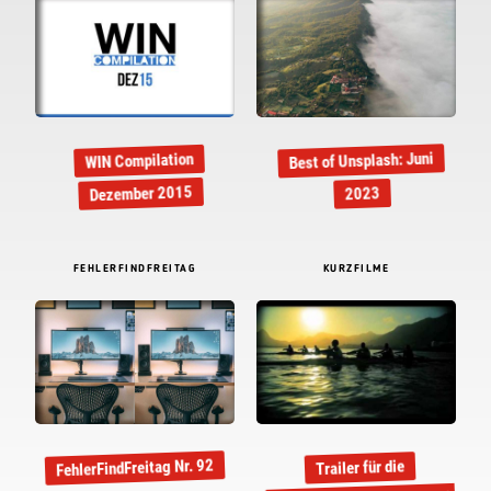
Best of Unsplash: Juni
WIN Compilation
Dezember 2015
2023
FEHLERFINDFREITAG
KURZFILME
FehlerFindFreitag Nr. 92
Trailer für die