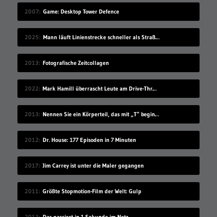
2007
Game: Desktop Tower Defence
2025
Mann läuft Linienstrecke schneller als Straßenbahn
2013
Fotografische Zeitcollagen
2022
Mark Hamill überrascht Leute am Drive-Thru-Schalter
2013
Nennen Sie ein Körperteil, das mit „T“ beginnt
2012
Dr. House: 177 Episoden in 7 Minuten
2017
Jim Carrey ist unter die Maler gegangen
2011
Größte Stopmotion-Film der Welt: Gulp
2013
Das passiert in 1 Sekunde im Netz