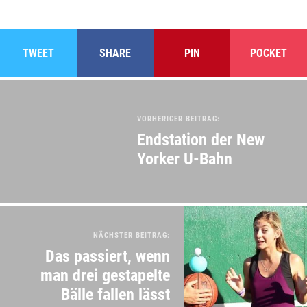
TWEET
SHARE
PIN
POCKET
VORHERIGER BEITRAG:
Endstation der New
Yorker U-Bahn
NÄCHSTER BEITRAG:
Das passiert, wenn
man drei gestapelte
Bälle fallen lässt