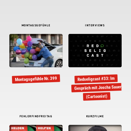
MONTAGSGEFÜHLE
INTERVIEWS
Montagsgefühle Nr. 399
Redseligcast #33: Im
Gespräch mit Joscha Sauer
(Cartoonist)
FEHLERFINDFREITAG
KURZFILME