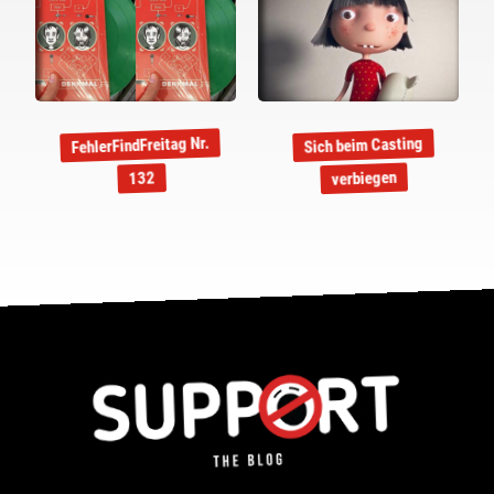
FehlerFindFreitag Nr.
Sich beim Casting
verbiegen
132