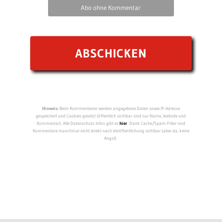
Abo ohne Kommentar
Hinweis:
Beim Kommentieren werden angegebene Daten sowie IP-Adresse
gespeichert und Cookies gesetzt (öffentlich sichtbar sind nur Name, Website und
Kommentar). Alle Datenschutz-Infos gibt es
hier
. Dank Cache/Spam-Filter sind
Kommentare manchmal nicht direkt nach Veröffentlichung sichtbar (aber da, keine
Angst).