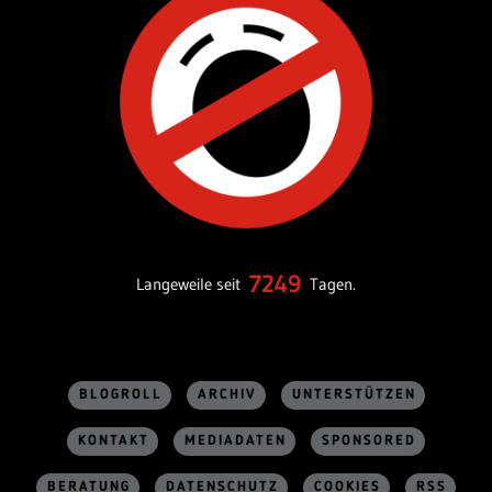
7249
Langeweile seit
Tagen.
BLOGROLL
ARCHIV
UNTERSTÜTZEN
KONTAKT
MEDIADATEN
SPONSORED
BERATUNG
DATENSCHUTZ
COOKIES
RSS