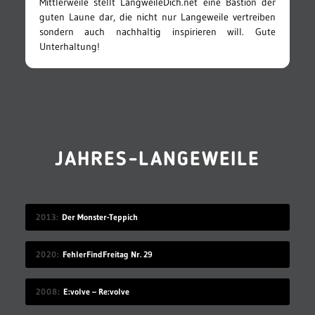
Mittlerweile stellt LangweileDich.net eine Bastion der
guten Laune dar, die nicht nur Langeweile vertreiben
sondern auch nachhaltig inspirieren will. Gute
Unterhaltung!
JAHRES-LANGEWEILE
2013
Der Monster-Teppich
2020
FehlerFindFreitag Nr. 29
2008
E:volve – Re:volve