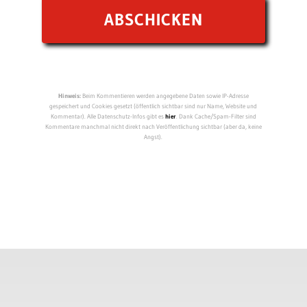
Hinweis:
Beim Kommentieren werden angegebene Daten sowie IP-Adresse
gespeichert und Cookies gesetzt (öffentlich sichtbar sind nur Name, Website und
Kommentar). Alle Datenschutz-Infos gibt es
hier
. Dank Cache/Spam-Filter sind
Kommentare manchmal nicht direkt nach Veröffentlichung sichtbar (aber da, keine
Angst).