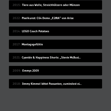
2015
Tiere aus Wolle, Streichhölzern oder Münzen
2022
Pixelkunst: C64 Demo „E2IRA“ von Arise
2014
LEGO Couch Potatoes
2017
Montagsgefühle
2021
Cyanide & Happiness Shorts: „Stevie McBusinessman“
2009
Emmys 2009
2018
Jimmy Kimmel bittet Passanten, zumindest ein Land zu benennen