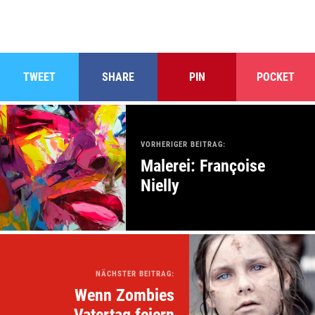
TWEET
SHARE
PIN
POCKET
VORHERIGER BEITRAG:
Malerei: Françoise
Nielly
NÄCHSTER BEITRAG:
Wenn Zombies
Vatertag feiern