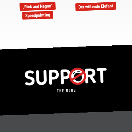
Der wütende Elefant
„Rick and Negan“
Speedpainting