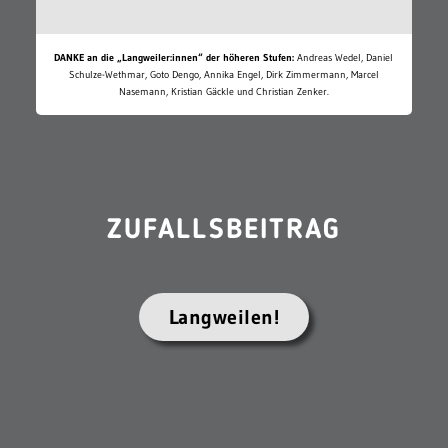
DANKE an die „Langweiler:innen“ der höheren Stufen:
Andreas Wedel, Daniel
Schulze-Wethmar, Goto Dengo, Annika Engel, Dirk Zimmermann, Marcel
Nasemann, Kristian Gäckle und Christian Zenker.
ZUFALLSBEITRAG
Langweilen!