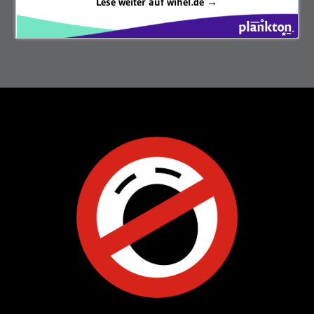
Lese weiter auf wihel.de →