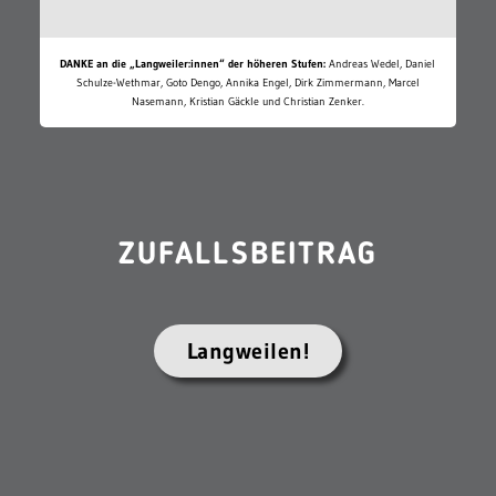
DANKE an die „Langweiler:innen“ der höheren Stufen:
Andreas Wedel, Daniel
Schulze-Wethmar, Goto Dengo, Annika Engel, Dirk Zimmermann, Marcel
Nasemann, Kristian Gäckle und Christian Zenker.
ZUFALLSBEITRAG
Langweilen!