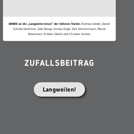
DANKE an die „Langweiler:innen“ der höheren Stufen:
Andreas Wedel, Daniel
Schulze-Wethmar, Goto Dengo, Annika Engel, Dirk Zimmermann, Marcel
Nasemann, Kristian Gäckle und Christian Zenker.
ZUFALLSBEITRAG
Langweilen!