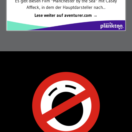
Es gibt diesen Film "Manchester by the Sea" mit Casey
Affleck, in dem der Hauptdarsteller nach...
Lese weiter auf aventurer.com →