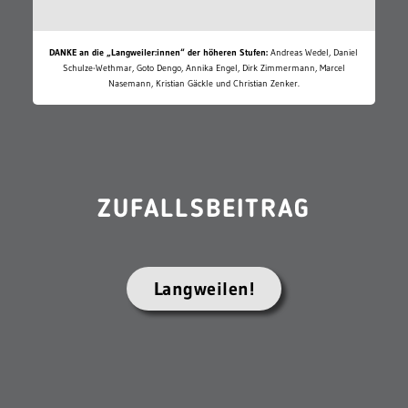
DANKE an die „Langweiler:innen“ der höheren Stufen:
Andreas Wedel, Daniel
Schulze-Wethmar, Goto Dengo, Annika Engel, Dirk Zimmermann, Marcel
Nasemann, Kristian Gäckle und Christian Zenker.
ZUFALLSBEITRAG
Langweilen!