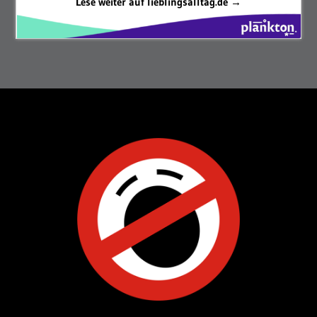
Lese weiter auf lieblingsalltag.de →