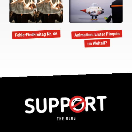
Animation: Erster Pinguin
FehlerFindFreitag Nr. 46
im Weltall?