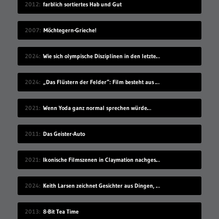
2012
farblich sortiertes Hab und Gut
2007
Möchtegern-Grieche!
2024
Wie sich olympische Disziplinen in den letzten 100 Jahren geändert haben
2024
„Das Flüstern der Felder“: Film besteht aus Ölgemälden als Frames
2021
Wenn Yoda ganz normal sprechen würde…
2011
Das Geister-Auto
2021
Ikonische Filmszenen in Claymation nachgestellt
2024
Keith Larsen zeichnet Gesichter aus Dingen, die wie Gesichter aussehen
2013
8-Bit Tea Time