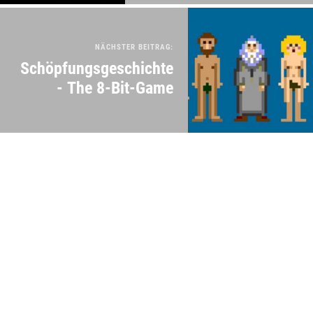
NÄCHSTER BEITRAG:
Schöpfungsgeschichte
- The 8-Bit-Game