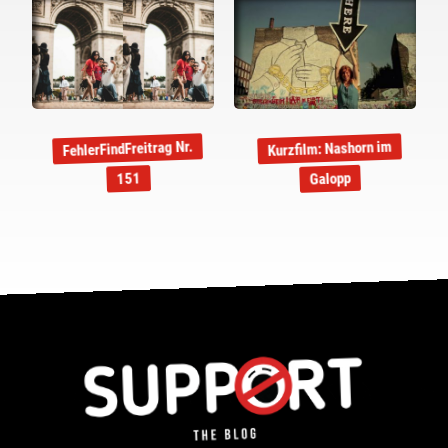
FehlerFindFreitrag Nr.
Kurzfilm: Nashorn im
Galopp
151