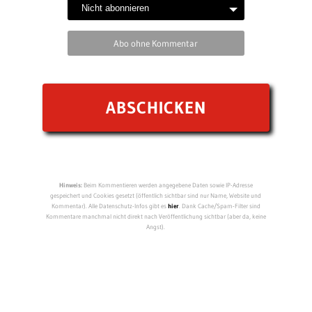
Abo ohne Kommentar
Hinweis:
Beim Kommentieren werden angegebene Daten sowie IP-Adresse
gespeichert und Cookies gesetzt (öffentlich sichtbar sind nur Name, Website und
Kommentar). Alle Datenschutz-Infos gibt es
hier
. Dank Cache/Spam-Filter sind
Kommentare manchmal nicht direkt nach Veröffentlichung sichtbar (aber da, keine
Angst).