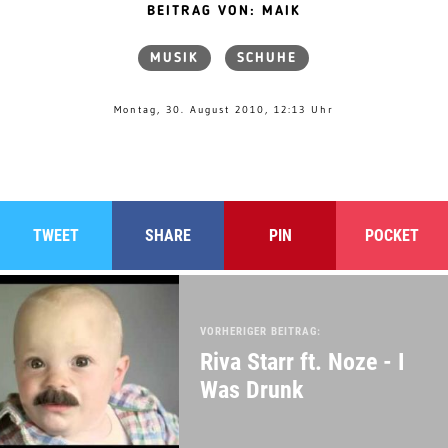
BEITRAG VON: MAIK
MUSIK
SCHUHE
Montag, 30. August 2010, 12:13 Uhr
TWEET
SHARE
PIN
POCKET
VORHERIGER BEITRAG:
Riva Starr ft. Noze - I
Was Drunk