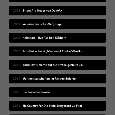
2011
Street Art: Neues von OakoAk
2011
vielerlei Tierisches Vergnügen
2013
Heisskalt – live Auf Den Dächern
2024
Schulleiter tanzt „Weapon of Choice“-Musikvideo nach
2018
Band-Instrumente auf die Straße gestellt und abgewartet
2017
Weltmeisterschaften im Fangen-Spielen
2013
Die Lasso-Garderobe
2016
No Country For Old Men: Storyboard vs. Film