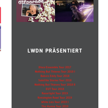
LWDN PRÄSENTIERT
Disco Ensemble Tour 2017
Nothing But Thieves Tour 2018 I
Bakers Eddy Tour 2018
Satellite Stories Tour 2018
Nothing But Thieves Tour 2018 II
EUT Tour 2018
Razorlight Tour 2019
Kensington Road Tour 2019
White Lies Tour 2019 I
The Hunna Tour 2019