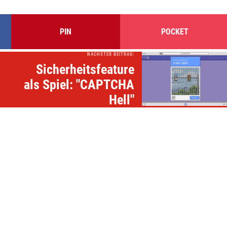
PIN
POCKET
NÄCHSTER BEITRAG:
Sicherheitsfeature
als Spiel: "CAPTCHA
Hell"