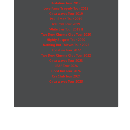
Kodaline Tour 2019
Love Fame Tragedy Tour 2019
Circa Waves Tour 2019
Paul Smith Tour 2019
Wallows Tour 2019
White Lies Tour 2019 II
Two Door Cinema Club Tour 2020
Highly Suspect Tour 2020
Nothing But Thieves Tour 2022
Kodaline Tour 2022
Two Door Cinema Club Tour 2022
Circa Waves Tour 2023
LEAP Tour 2024
Good Kid Tour 2024
Cry Club Tour 2024
Circa Waves Tour 2025