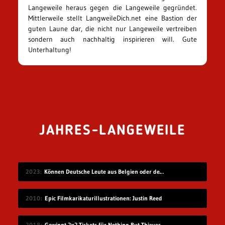
Langeweile heraus gegen die Langeweile gegründet.
Mittlerweile stellt LangweileDich.net eine Bastion der
guten Laune dar, die nicht nur Langeweile vertreiben
sondern auch nachhaltig inspirieren will. Gute
Unterhaltung!
JAHRES-LANGEWEILE
2023
Können Deutsche Leute aus Belgien oder den Niederlanden verstehen?
2010
Epic Filmkarikaturillustrationen: Justin Reed
2018
Gewinnt 2×2 Tickets für Nothing But Thieves