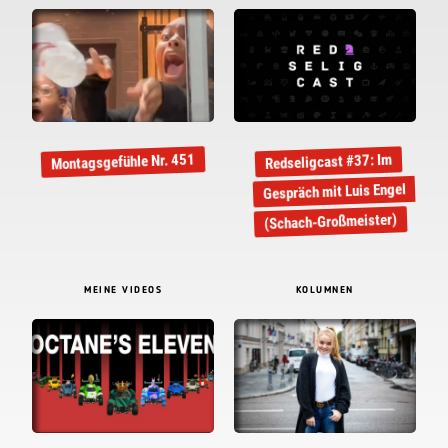
Montagsgefühle Nr. 451
Redseligcast #37: Im
Gespräch mit Luis Engel
(Schach-Großmeister)
MEINE VIDEOS
KOLUMNEN