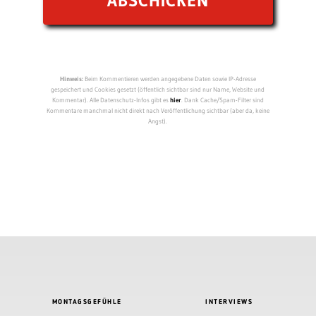
Hinweis:
Beim Kommentieren werden angegebene Daten sowie IP-Adresse
gespeichert und Cookies gesetzt (öffentlich sichtbar sind nur Name, Website und
Kommentar). Alle Datenschutz-Infos gibt es
hier
. Dank Cache/Spam-Filter sind
Kommentare manchmal nicht direkt nach Veröffentlichung sichtbar (aber da, keine
Angst).
MONTAGSGEFÜHLE
INTERVIEWS