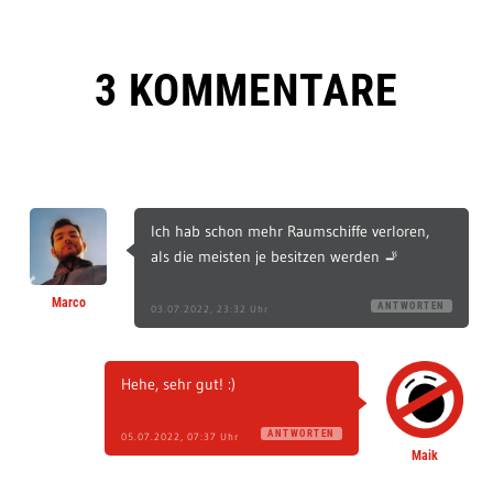
3 KOMMENTARE
Ich hab schon mehr Raumschiffe verloren,
als die meisten je besitzen werden 🚬
Marco
ANTWORTEN
03.07.2022, 23:32 Uhr
Hehe, sehr gut! :)
ANTWORTEN
05.07.2022, 07:37 Uhr
Maik