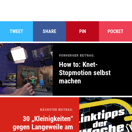
TWEET
SHARE
PIN
POCKET
VORHERIGER BEITRAG:
How to: Knet-
Stopmotion selbst
machen
NÄCHSTER BEITRAG:
30 „Kleinigkeiten“
gegen Langeweile am