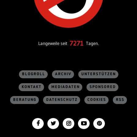
7271
Langeweile seit
Tagen.
BLOGROLL
ARCHIV
UNTERSTÜTZEN
KONTAKT
MEDIADATEN
SPONSORED
BERATUNG
DATENSCHUTZ
COOKIES
RSS