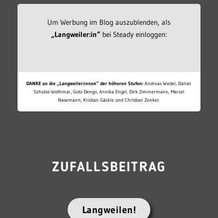
Um Werbung im Blog auszublenden, als
„Langweiler:in“
bei Steady einloggen:
DANKE an die „Langweiler:innen“ der höheren Stufen:
Andreas Wedel, Daniel
Schulze-Wethmar, Goto Dengo, Annika Engel, Dirk Zimmermann, Marcel
Nasemann, Kristian Gäckle und Christian Zenker.
ZUFALLSBEITRAG
Langweilen!