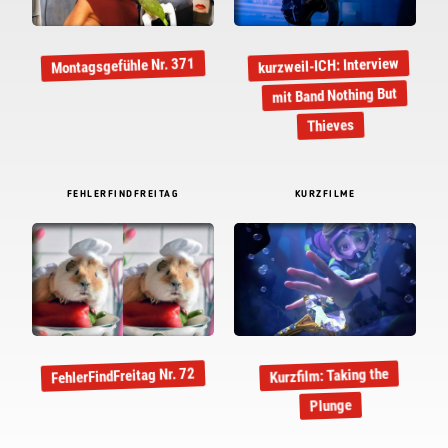
kurzweil-ICH: Interview
Montagsgefühle Nr. 371
mit Band Nothing But
Thieves
FEHLERFINDFREITAG
KURZFILME
FehlerFindFreitag Nr. 72
Kurzfilm: Taking the
Plunge