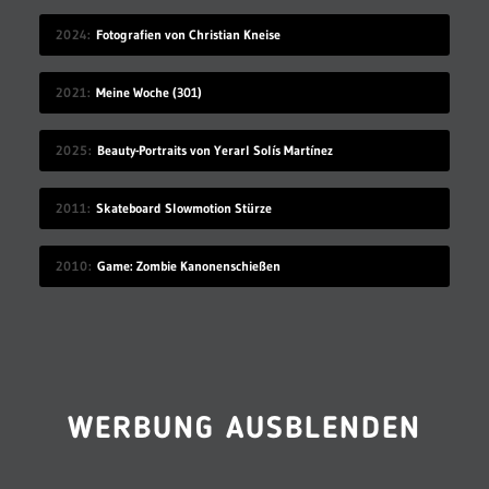
2024
Fotografien von Christian Kneise
2021
Meine Woche (301)
2025
Beauty-Portraits von Yerarl Solís Martínez
2011
Skateboard Slowmotion Stürze
2010
Game: Zombie Kanonenschießen
WERBUNG AUSBLENDEN