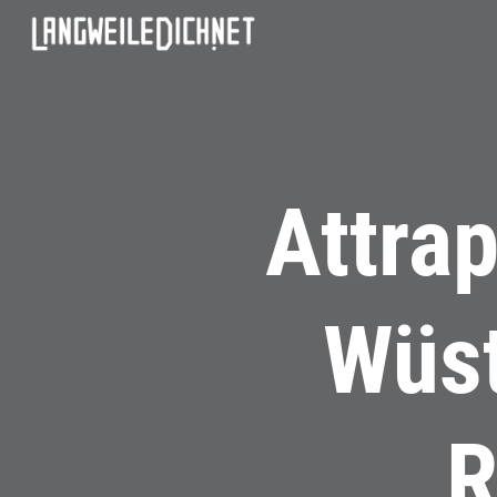
Attrap
Wüst
R