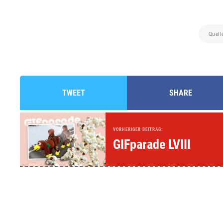
Quell
TWEET
SHARE
VORHERIGER BEITRAG:
GIFparade LVIII