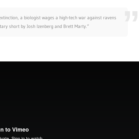
extinction, a biologist wages a high-tech war against ravens
ary short by Josh Izenberg and Brett Marty.“