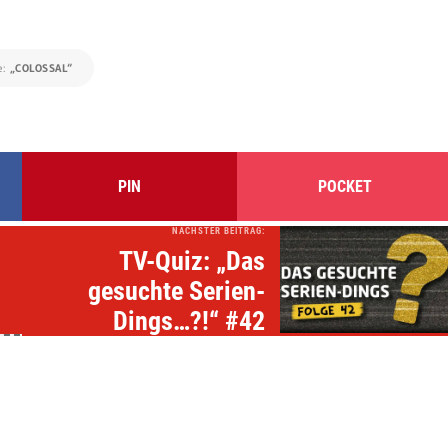
e:
„COLOSSAL“
PIN
POCKET
NÄCHSTER BEITRAG:
TV-Quiz: „Das
gesuchte Serien-
Dings…?!“ #42