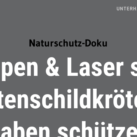
UNTERH
Naturschutz-Doku
pen & Laser 
enschildkröt
aben schütz