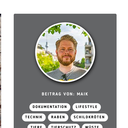
BEITRAG VON: MAIK
DOKUMENTATION
LIFESTYLE
TECHNIK
RABEN
SCHILDKRÖTEN
TIERE
TIERSCHUTZ
WÜSTE