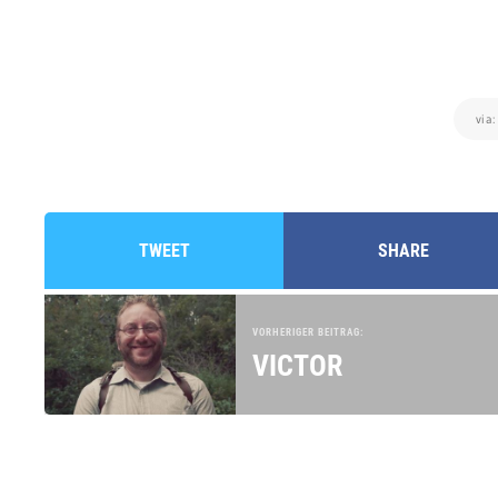
via
TWEET
SHARE
VORHERIGER BEITRAG:
VICTOR