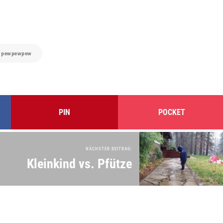
:
pewpewpew
PIN
POCKET
NÄCHSTER BEITRAG:
Kleinkind vs. Pfütze