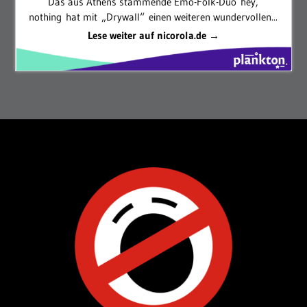
Das aus Athens stammende Emo-Folk-Duo hey,
nothing hat mit „Drywall“ einen weiteren wundervollen...
Lese weiter auf nicorola.de →