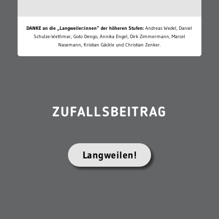
DANKE an die „Langweiler:innen“ der höheren Stufen:
Andreas Wedel, Daniel
Schulze-Wethmar, Goto Dengo, Annika Engel, Dirk Zimmermann, Marcel
Nasemann, Kristian Gäckle und Christian Zenker.
ZUFALLSBEITRAG
Langweilen!