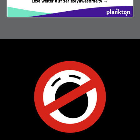
Lese weiter auf serieslyawesome.tv →