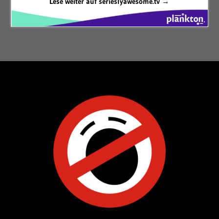
Lese weiter auf serieslyawesome.tv →