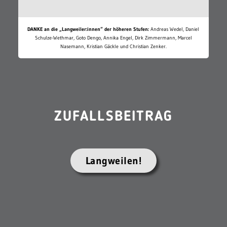
DANKE an die „Langweiler:innen“ der höheren Stufen:
Andreas Wedel, Daniel
Schulze-Wethmar, Goto Dengo, Annika Engel, Dirk Zimmermann, Marcel
Nasemann, Kristian Gäckle und Christian Zenker.
ZUFALLSBEITRAG
Langweilen!