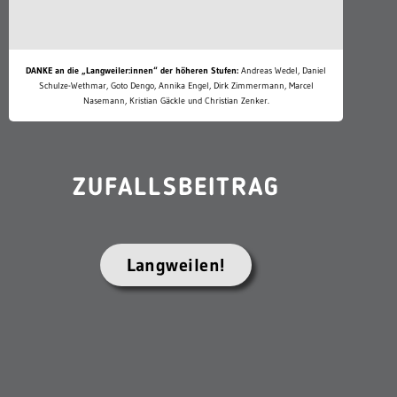
DANKE an die „Langweiler:innen“ der höheren Stufen:
Andreas Wedel, Daniel
Schulze-Wethmar, Goto Dengo, Annika Engel, Dirk Zimmermann, Marcel
Nasemann, Kristian Gäckle und Christian Zenker.
ZUFALLSBEITRAG
Langweilen!