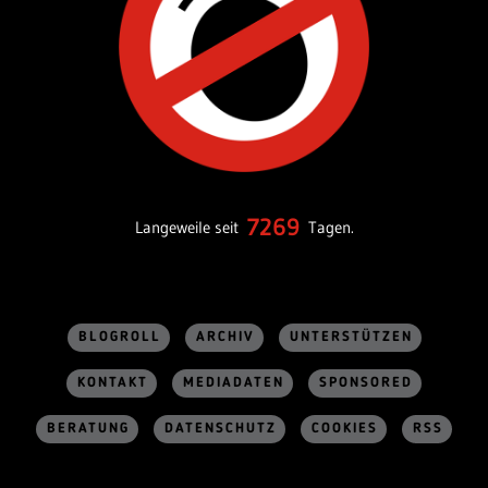
7269
Langeweile seit
Tagen.
BLOGROLL
ARCHIV
UNTERSTÜTZEN
KONTAKT
MEDIADATEN
SPONSORED
BERATUNG
DATENSCHUTZ
COOKIES
RSS