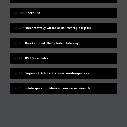
2009
Short: DIX
2020
Videomix zeigt 40 Jahre Deutschrap / Hip Hop in 7:30 Minuten
2013
Breaking Bad: Die Schulaufführung
2014
BMX Slowmotion
2010
Supercut: Alle Lichtschwertzündungen aus Star Wars
2019
5-Jähriger ruft Polizei an, um sie zu seiner Geburtstagsparty einzuladen