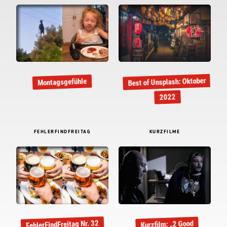
Best of Unsplash: Oktober
Montagsgefühle
2022
FEHLERFINDFREITAG
KURZFILME
FehlerFindFreitag Nr. 32
Kurzfilm: „2 Good