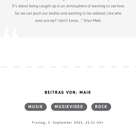
It’s about being caught up in an atmosphere of wanting to see how
far we can push our bodies and wanting to be sedated. Like who
even are we? I don’t know…“ (Han Mee)
BEITRAG VON: MAIK
MUSIK
MUSIKVIDEO
ROCK
Freitag, 3. September 2021, 21:11 Uhr