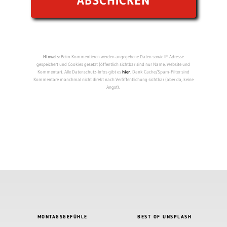
Hinweis:
Beim Kommentieren werden angegebene Daten sowie IP-Adresse
gespeichert und Cookies gesetzt (öffentlich sichtbar sind nur Name, Website und
Kommentar). Alle Datenschutz-Infos gibt es
hier
. Dank Cache/Spam-Filter sind
Kommentare manchmal nicht direkt nach Veröffentlichung sichtbar (aber da, keine
Angst).
MONTAGSGEFÜHLE
BEST OF UNSPLASH