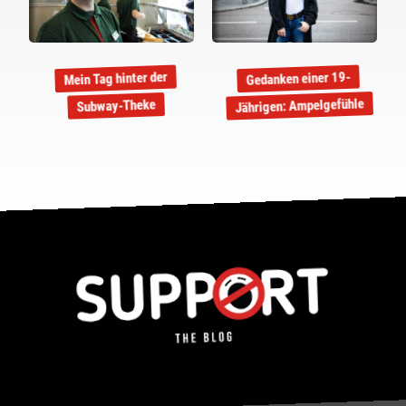
Gedanken einer 19-
Mein Tag hinter der
Jährigen: Ampelgefühle
Subway-Theke