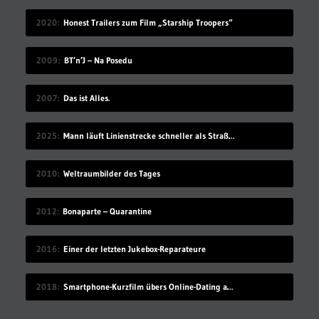
2020
Honest Trailers zum Film „Starship Troopers“
2009
BT’n’J – Na Posedu
2007
Das ist Alles.
2025
Mann läuft Linienstrecke schneller als Straßenbahn
2010
Weltraumbilder des Tages
2012
Bonaparte – Quarantine
2016
Einer der letzten Jukebox-Reparateure
2018
Smartphone-Kurzfilm übers Online-Dating auf Zugreise