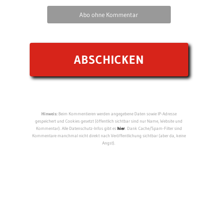
Abo ohne Kommentar
Hinweis:
Beim Kommentieren werden angegebene Daten sowie IP-Adresse
gespeichert und Cookies gesetzt (öffentlich sichtbar sind nur Name, Website und
Kommentar). Alle Datenschutz-Infos gibt es
hier
. Dank Cache/Spam-Filter sind
Kommentare manchmal nicht direkt nach Veröffentlichung sichtbar (aber da, keine
Angst).