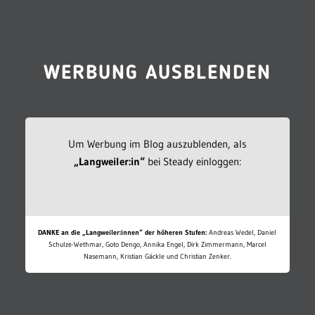
WERBUNG AUSBLENDEN
Um Werbung im Blog auszublenden, als
„Langweiler:in“
bei Steady einloggen:
DANKE an die „Langweiler:innen“ der höheren Stufen:
Andreas Wedel, Daniel
Schulze-Wethmar, Goto Dengo, Annika Engel, Dirk Zimmermann, Marcel
Nasemann, Kristian Gäckle und Christian Zenker.