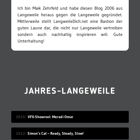
Ich bin Maik Zehrfeld und habe diesen Blog 2006 aus
Langeweile heraus gegen die Langeweile gegründet.
Mittlerweile stellt LangweileDich.net eine Bastion der
guten Laune dar, die nicht nur Langeweile vertreiben
sondern auch nachhaltig inspirieren will. Gute
Unterhaltung!
JAHRES-LANGEWEILE
2016
VFX-Showreel: Meradi Omar
2012
Simon’s Cat – Ready, Steady, Slow!