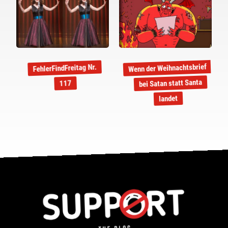
Wenn der Weihnachtsbrief
FehlerFindFreitag Nr.
bei Satan statt Santa
117
landet