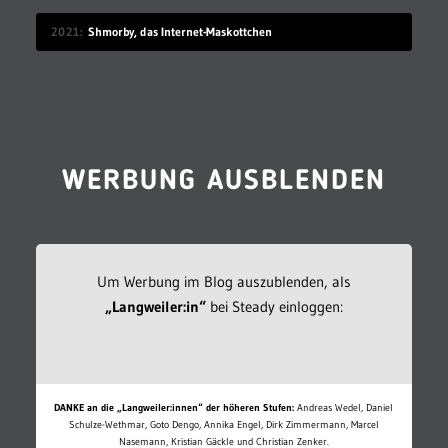
2021
Shmorby, das Internet-Maskottchen
WERBUNG AUSBLENDEN
Um Werbung im Blog auszublenden, als
„Langweiler:in“
bei Steady einloggen:
DANKE an die „Langweiler:innen“ der höheren Stufen:
Andreas Wedel, Daniel
Schulze-Wethmar, Goto Dengo, Annika Engel, Dirk Zimmermann, Marcel
Nasemann, Kristian Gäckle und Christian Zenker.