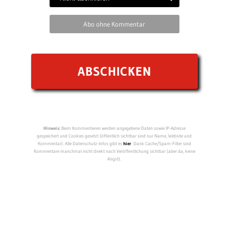
Abo ohne Kommentar
Hinweis:
Beim Kommentieren werden angegebene Daten sowie IP-Adresse
gespeichert und Cookies gesetzt (öffentlich sichtbar sind nur Name, Website und
Kommentar). Alle Datenschutz-Infos gibt es
hier
. Dank Cache/Spam-Filter sind
Kommentare manchmal nicht direkt nach Veröffentlichung sichtbar (aber da, keine
Angst).