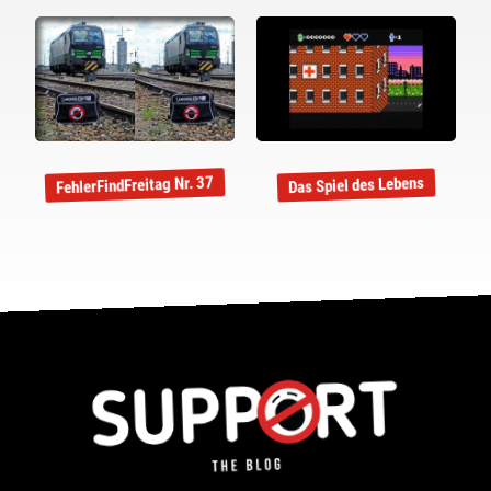
FehlerFindFreitag Nr. 37
Das Spiel des Lebens