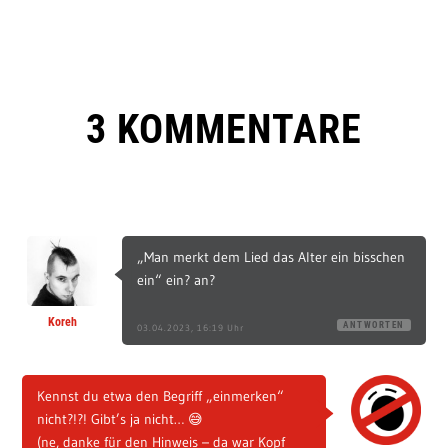
3 KOMMENTARE
„Man merkt dem Lied das Alter ein bisschen
ein“ ein? an?
Koreh
ANTWORTEN
03.04.2023, 16:19 Uhr
Kennst du etwa den Begriff „einmerken“
nicht?!?! Gibt’s ja nicht… 😅
(ne, danke für den Hinweis – da war Kopf