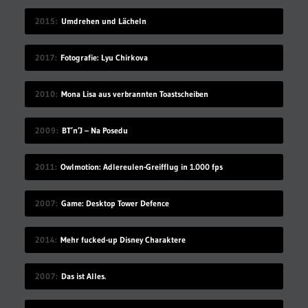
2015
Umdrehen und Lächeln
2017
Fotografie: Lyu Chirkova
2010
Mona Lisa aus verbrannten Toastscheiben
2009
BT’n’J – Na Posedu
2011
Owlmotion: Adlereulen-Greifflug in 1.000 fps
2007
Game: Desktop Tower Defence
2014
Mehr fucked-up Disney Charaktere
2007
Das ist Alles.