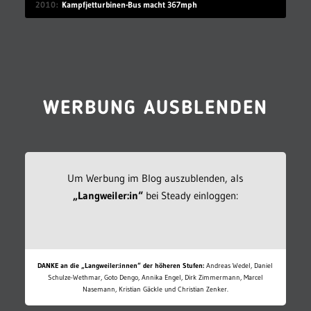
2010
Kampfjetturbinen-Bus macht 367mph
WERBUNG AUSBLENDEN
Um Werbung im Blog auszublenden, als
„Langweiler:in“
bei Steady einloggen:
DANKE an die „Langweiler:innen“ der höheren Stufen:
Andreas Wedel, Daniel
Schulze-Wethmar, Goto Dengo, Annika Engel, Dirk Zimmermann, Marcel
Nasemann, Kristian Gäckle und Christian Zenker.