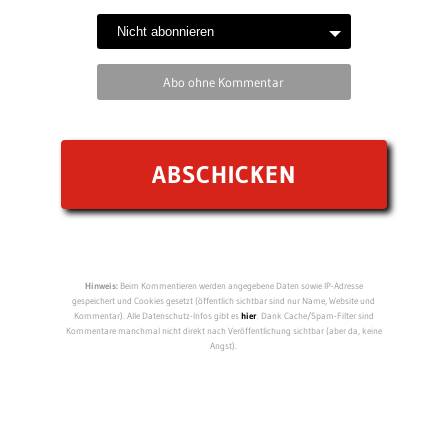
Abo ohne Kommentar
Hinweis:
Beim Kommentieren werden angegebene Daten sowie IP-Adresse
gespeichert und Cookies gesetzt (öffentlich sichtbar sind nur Name, Website und
Kommentar). Alle Datenschutz-Infos gibt es
hier
. Dank Cache/Spam-Filter sind
Kommentare manchmal nicht direkt nach Veröffentlichung sichtbar (aber da, keine
Angst).