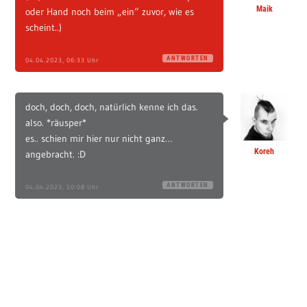
Maik
oder Hand noch beim „ein“ zuvor, wie es
scheint..)
ANTWORTEN
04.04.2023, 06:33 Uhr
doch, doch, doch, natürlich kenne ich das.
also. *räusper*
es.. schien mir hier nur nicht ganz…
Koreh
angebracht. :D
ANTWORTEN
04.04.2023, 10:08 Uhr