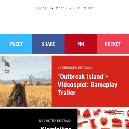
Freitag, 24. März 2023, 17:59 Uhr
TWEET
SHARE
PIN
POCKET
VORHERIGER BEITRAG:
"Outbreak Island"-
Videospiel: Gameplay
Trailer
NÄCHSTER BEITRAG: