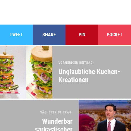
TWEET
SHARE
PIN
POCKET
VORHERIGER BEITRAG:
Unglaubliche Kuchen-
Kreationen
NÄCHSTER BEITRAG:
Wunderbar
sarkastischer