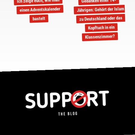
Ich zeige euch, wie man
Gedanken einer 14-
Jährigen: Gehört der Islam
einen Adventskalender
zu Deutschland oder das
bastelt
Kopftuch in ein
Klassenzimmer?