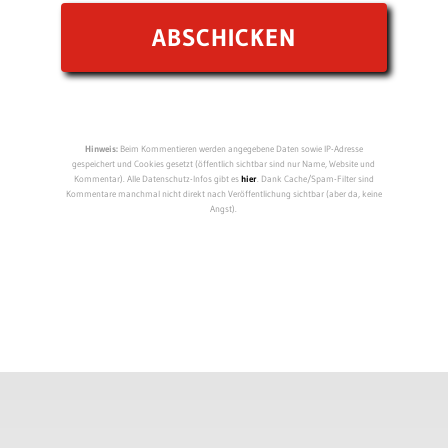
Hinweis:
Beim Kommentieren werden angegebene Daten sowie IP-Adresse
gespeichert und Cookies gesetzt (öffentlich sichtbar sind nur Name, Website und
Kommentar). Alle Datenschutz-Infos gibt es
hier
. Dank Cache/Spam-Filter sind
Kommentare manchmal nicht direkt nach Veröffentlichung sichtbar (aber da, keine
Angst).