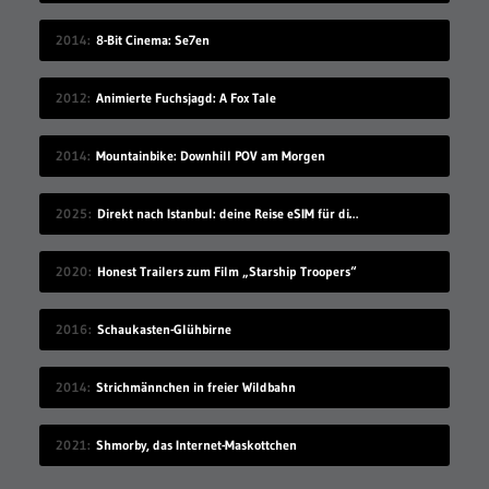
2014
8-Bit Cinema: Se7en
2012
Animierte Fuchsjagd: A Fox Tale
2014
Mountainbike: Downhill POV am Morgen
2025
Direkt nach Istanbul: deine Reise eSIM für die Türkei
2020
Honest Trailers zum Film „Starship Troopers“
2016
Schaukasten-Glühbirne
2014
Strichmännchen in freier Wildbahn
2021
Shmorby, das Internet-Maskottchen