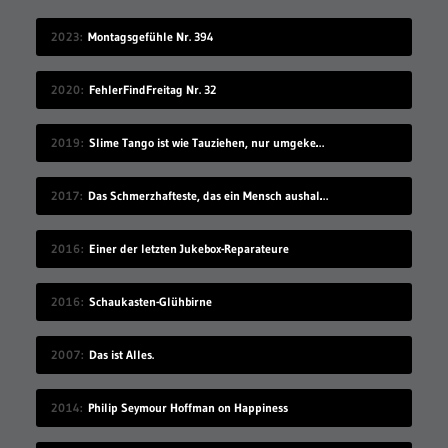
2023
Montagsgefühle Nr. 394
2020
FehlerFindFreitag Nr. 32
2019
Slime Tango ist wie Tauziehen, nur umgekehrt
2017
Das Schmerzhafteste, das ein Mensch aushalten kann
2016
Einer der letzten Jukebox-Reparateure
2016
Schaukasten-Glühbirne
2007
Das ist Alles.
2014
Philip Seymour Hoffman on Happiness