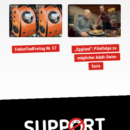
„Eggland“: Pilotfolge zu
FehlerFindFreitag Nr. 57
möglicher Adult-Swim-
Serie