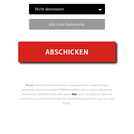
Abo ohne Kommentar
Hinweis:
Beim Kommentieren werden angegebene Daten sowie IP-Adresse
gespeichert und Cookies gesetzt (öffentlich sichtbar sind nur Name, Website und
Kommentar). Alle Datenschutz-Infos gibt es
hier
. Dank Cache/Spam-Filter sind
Kommentare manchmal nicht direkt nach Veröffentlichung sichtbar (aber da, keine
Angst).