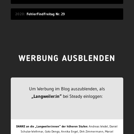
2020
FehlerFindFreitag Nr. 29
WERBUNG AUSBLENDEN
Um Werbung im Blog auszublenden, als
„Langweiler:in“
bei Steady einloggen:
DANKE an die „Langweiler:innen“ der höheren Stufen:
Andreas Wedel, Daniel
Schulze-Wethmar, Goto Dengo, Annika Engel, Dirk Zimmermann, Marcel