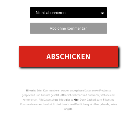
Abo ohne Kommentar
Hinweis:
Beim Kommentieren werden angegebene Daten sowie IP-Adresse
gespeichert und Cookies gesetzt (öffentlich sichtbar sind nur Name, Website und
Kommentar). Alle Datenschutz-Infos gibt es
hier
. Dank Cache/Spam-Filter sind
Kommentare manchmal nicht direkt nach Veröffentlichung sichtbar (aber da, keine
Angst).