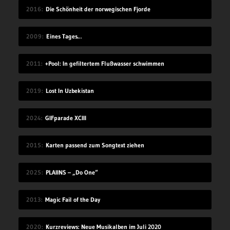
2016
Die Schönheit der norwegischen Fjorde
2009
Eines Tages…
2011
+Pool: In gefiltertem Flußwasser schwimmen
2019
Lost In Uzbekistan
2024
GIFparade XCIII
2015
Karten passend zum Songtext ziehen
2025
PLAIINS – „Do One“
2013
Magic Fail of the Day
2020
Kurzreviews: Neue Musikalben im Juli 2020