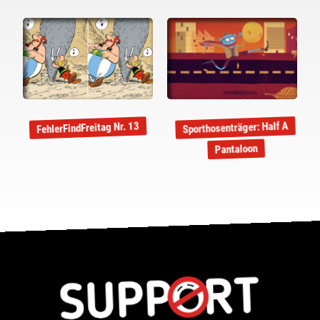
Sporthosenträger: Half A
FehlerFindFreitag Nr. 13
Pantaloon