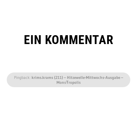
EIN KOMMENTAR
Pingback:
krims.krams (211) – Hitzewelle-Mittwochs-Ausgabe –
MonsŦropolis