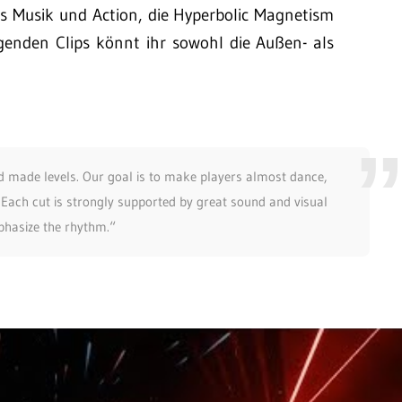
us Musik und Action, die Hyperbolic Magnetism
genden Clips könnt ihr sowohl die Außen- als
nd made levels. Our goal is to make players almost dance,
. Each cut is strongly supported by great sound and visual
phasize the rhythm.“