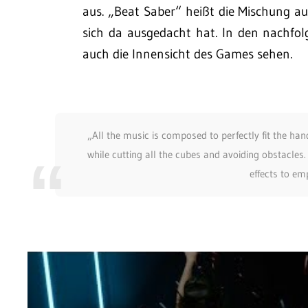
aus. „Beat Saber“ heißt die Mischung a
sich da ausgedacht hat. In den nachfol
auch die Innensicht des Games sehen.
„All the music is composed to perfectly fit the ha
while cutting all the cubes and avoiding obstacles
effects to em