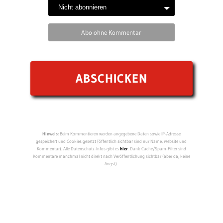
Abo ohne Kommentar
Hinweis:
Beim Kommentieren werden angegebene Daten sowie IP-Adresse
gespeichert und Cookies gesetzt (öffentlich sichtbar sind nur Name, Website und
Kommentar). Alle Datenschutz-Infos gibt es
hier
. Dank Cache/Spam-Filter sind
Kommentare manchmal nicht direkt nach Veröffentlichung sichtbar (aber da, keine
Angst).