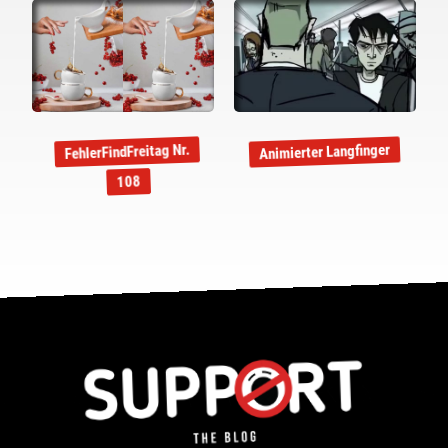
FehlerFindFreitag Nr.
Animierter Langfinger
108