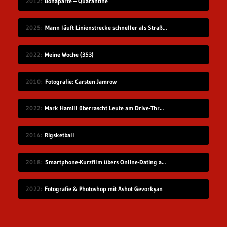
2012
Bonaparte – Quarantine
2025
Mann läuft Linienstrecke schneller als Straßenbahn
2022
Meine Woche (353)
2010
Fotografie: Carsten Jamrow
2022
Mark Hamill überrascht Leute am Drive-Thru-Schalter
2014
Rigsketball
2018
Smartphone-Kurzfilm übers Online-Dating auf Zugreise
2022
Fotografie & Photoshop mit Ashot Gevorkyan