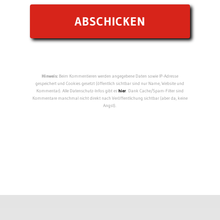
Hinweis:
Beim Kommentieren werden angegebene Daten sowie IP-Adresse
gespeichert und Cookies gesetzt (öffentlich sichtbar sind nur Name, Website und
Kommentar). Alle Datenschutz-Infos gibt es
hier
. Dank Cache/Spam-Filter sind
Kommentare manchmal nicht direkt nach Veröffentlichung sichtbar (aber da, keine
Angst).