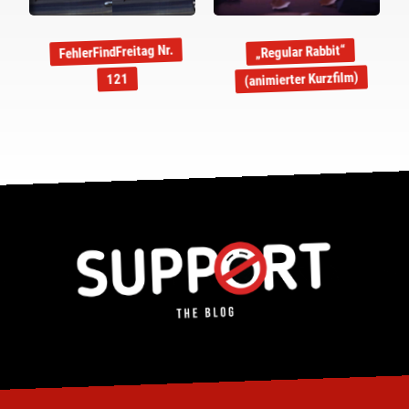
FehlerFindFreitag Nr.
„Regular Rabbit“
(animierter Kurzfilm)
121