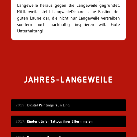
Langeweile heraus gegen die Langeweile gegründet.
Mittlerweile stellt LangweileDich.net eine Bastion der
guten Laune dar, die nicht nur Langeweile vertreiben
sondern auch nachhaltig inspirieren will. Gute
Unterhaltung!
JAHRES-LANGEWEILE
2019
Digital Paintings: Yun Ling
2017
Kinder dürfen Tattoos ihrer Eltern malen