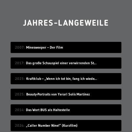
JAHRES-LANGEWEILE
2007
Minesweeper – Der Film
2017
Das große Schauspiel einer verwirrenden Straßenkennzeichnung
2025
Kraftklub – „Wenn ich tot bin, fang ich wieder an“
2025
Beauty-Portraits von Yerarl Solís Martínez
2014
Das Wort BUS als Haltestelle
2024
„Caller Number Nine!“ (Kurzfilm)