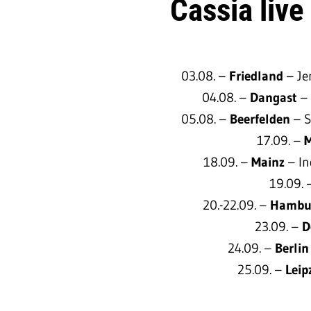
Cassia live
03.08. –
Friedland
– Je
04.08. –
Dangast
–
05.08. –
Beerfelden
– S
17.09. –
18.09. –
Mainz
– I
19.09.
20.-22.09. –
Hambu
23.09. –
D
24.09. –
Berli
25.09. –
Leip