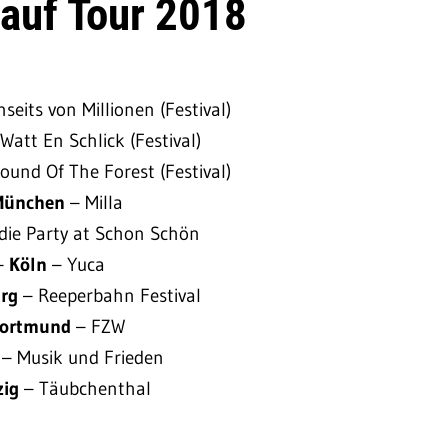
 auf Tour 2018
nseits von Millionen (Festival)
 Watt En Schlick (Festival)
ound Of The Forest (Festival)
München
– Milla
ndie Party at Schon Schön
 –
Köln
– Yuca
rg
– Reeperbahn Festival
ortmund
– FZW
n
– Musik und Frieden
zig
– Täubchenthal