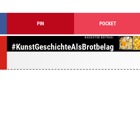
PIN
POCKET
NÄCHSTER BEITRAG:
#KunstGeschichteAlsBrotbelag