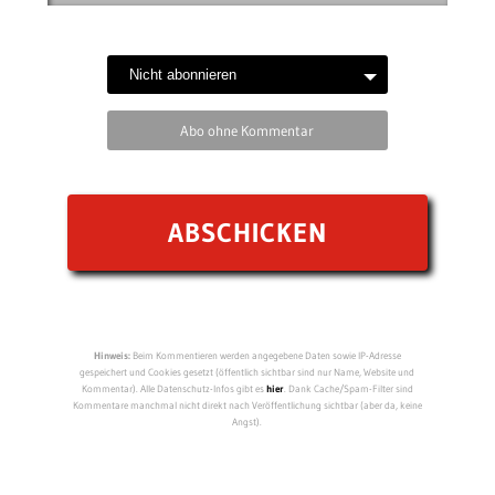
Abo ohne Kommentar
Hinweis:
Beim Kommentieren werden angegebene Daten sowie IP-Adresse
gespeichert und Cookies gesetzt (öffentlich sichtbar sind nur Name, Website und
Kommentar). Alle Datenschutz-Infos gibt es
hier
. Dank Cache/Spam-Filter sind
Kommentare manchmal nicht direkt nach Veröffentlichung sichtbar (aber da, keine
Angst).