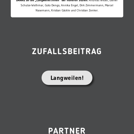
DANKE an die „Langweiler:innen“ der höheren Stufen:
Andreas Wedel, Daniel
Schulze-Wethmar, Goto Dengo, Annika Engel, Dirk Zimmermann, Marcel
Nasemann, Kristian Gäckle und Christian Zenker.
ZUFALLSBEITRAG
Langweilen!
PARTNER