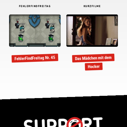
FEHLERFINDFREITAG
KURZFILME
FehlerFindFreitag Nr. 45
Das Mädchen mit dem
Hocker