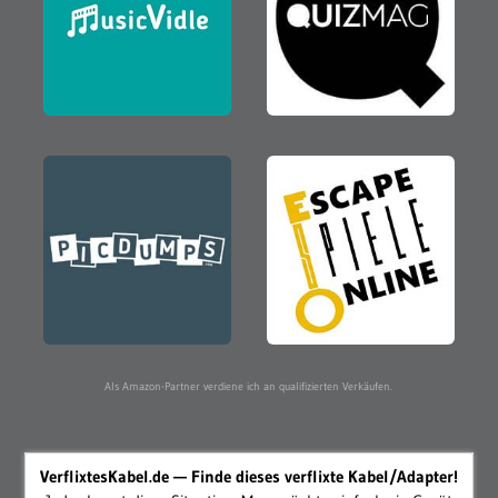
Als Amazon-Partner verdiene ich an qualifizierten Verkäufen.
VerflixtesKabel.de — Finde dieses verflixte Kabel/Adapter!